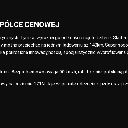
PÓŁCE CENOWEJ​
trycznych. Tym co wyróżnia go od konkurencji to baterie. Skut
racy można przejechać na jednym ładowaniu aż 140km. Super soc
ka pokreślona innowacyjnością, specjalistycznie wyprofilowana
ami. Bezproblemowo osiąga 90 km/h, robi to z niespotykaną p
y na poziomie 171N, daje wspaniałe odczucia z jazdy oraz prz