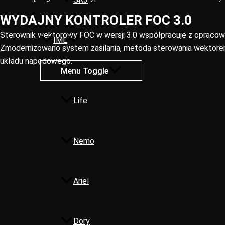
WYDAJNY KONTROLER FOC 3.0
Sterownik wektorowy FOC w wersji 3.0 współpracuje z opraco
IML
Zmodernizowano system zasilania, metoda sterowania wektorem
układu napędowego.
Menu Toggle
Life
Nemo
Ariel
Dory