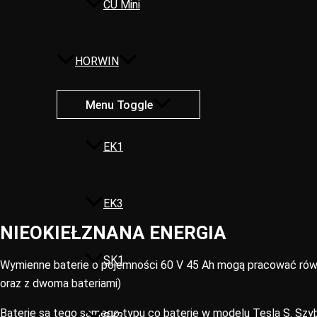
CU Mini
HORWIN
Menu Toggle
EK1
EK3
NIEOKIEŁZNANA ENERGIA
SK1
Wymienne baterie o pojemności 60 V 45 Ah mogą pracować równ
oraz z dwoma bateriami)
Baterie są tego samego typu co baterie w modelu Tesla S. Szyb
SK3