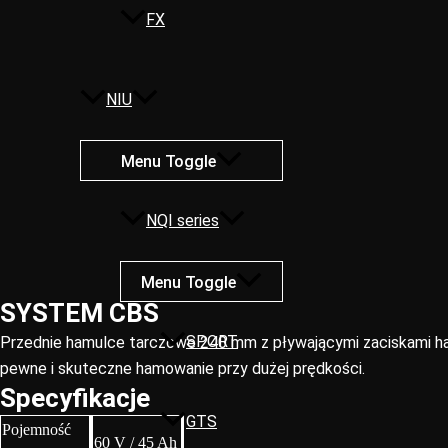
FX
NIU
Menu Toggle
NQI series
Menu Toggle
SYSTEM CBS​
SPORT
Przednie hamulce tarczowe 240 mm z pływającymi zaciskami h
pewne i skuteczne hamowanie przy dużej prędkości.
Specyfikacje​
GTS
Pojemność
60 V / 45 Ah