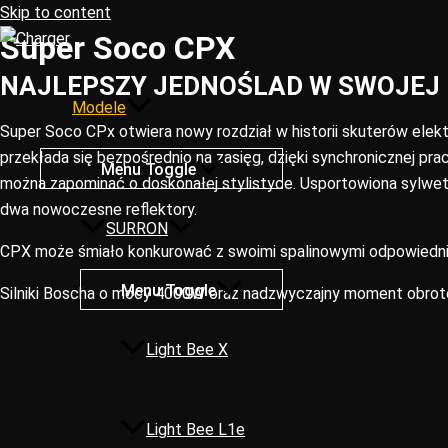
Skip to content
Super Soco CPX
NAJLEPSZY JEDNOŚLAD W SWOJEJ 
Modele
Super Soco CPx otwiera nowy rozdział w historii skuterów elek
przekłada się bezpośrednio na zasięg, dzięki synchronicznej p
Menu Toggle
można zapominać o doskonałej stylistyce. Usportowiona sylwet
dwa nowoczesne reflektory.
SURRON
CPX może śmiało konkurować z swoimi spalinowymi odpowiednik
Menu Toggle
Silniki Boscha o mocy 4000W oraz nadzwyczajny moment obrotow
Light Bee X
Light Bee L1e