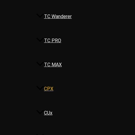
TC Wanderer
TC PRO
TC MAX
CPX
CUx