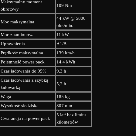
Maksymalny moment
109 Nm
obrotowy
44 kW @ 5800
Moc maksymalna
obr./min.
Moc znamionowa
11 kW
Uprawnienia
A1/B
Prędkość maksymalna
139 km/h
Pojemność power pack
14,4 kWh
Czas ładowania do 95%
9,3 h
Czas ładowania z szybką
5,2 h
ładowarką
Waga
185 kg
Wysokość siedziska
807 mm
5 lat/ bez limitu
Gwarancja na power pack
kilometrów